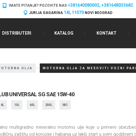
+381640080002, +381648033682
IMATE PITANJE? POZOVITE NAS
14I
11070
JURIJA GAGARINA
,
NOVI BEOGRAD
DISTRIBUTERI
KATALOG
KONTAKT
-
MOTORNA ULJA
MOTORNA ULJA ZA MEŠOVITI VOZNI PAR
UB UNIVERSAL SG SAE 15W-40
4L
10L
60L
200L
IBC
alno multigradno mineralno motorno ulje koje u primeni obezbe
odličnu zaštitu od korozije i habanja uz lakši start u svim godišnjim