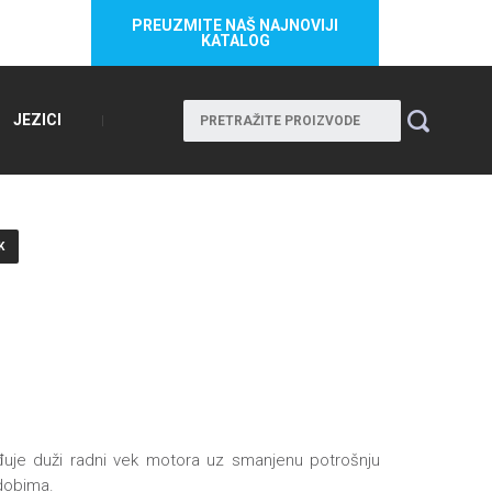
PREUZMITE NAŠ NAJNOVIJI
KATALOG
JEZICI
K
đuje duži radni vek motora uz smanjenu potrošnju
 dobima.