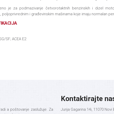
no je za podmazivanje četvorotaktnih benzinskih i dizel motor
a, poljoprivrednim i građevinskim mašinama koje imaju normalan pe
FIKACIJA
SG/SF; ACEA E2
Kontaktirajte na
adi a poštovanje zaslužuje. Za
Jurija Gagarina 14i, 11070 Nov