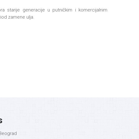
a starije generacije u putničkim i komercijalnim
riod zamene ulja.
s
i Beograd