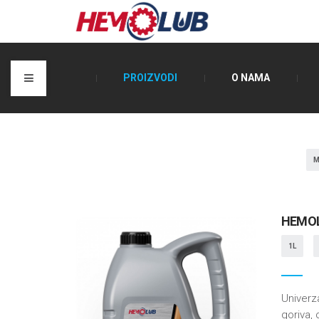
PROIZVODI
O NAMA
HEMOL
1L
Univerz
goriva, 