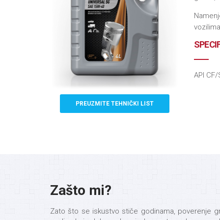
Namenje
vozilim
SPECI
API CF/
PREUZMITE TEHNIČKI LIST
Zašto mi?
Zato što se iskustvo stiče godinama, poverenje gr