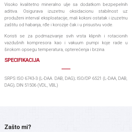
Visoko kvalitetno mineralno ulje sa dodatkom bezpepelnih
aditiva. Osigurava izuzetnu oksidacionu stabilnost uz
produženi interval eksploatacije, mali koksni ostatak i izuzetnu
zaštitu od habanja, rđe i korozije čak i u prisustvu vode.
Koristi se za podmazivanje svih vrsta klipnih i rotacionih
vazdušnih kompresora kao i vakuum pumpi koje rade u
širokom opsegu temperatura, opterećenja i brzina.
SPECIFIKACIJA
SRPS ISO 6743-3 (L-DAA. DAB, DAG); ISO/DP 6521 (L-DAA, DAB,
DAG); DIN 51506 (VDL, VBL)
Zašto mi?