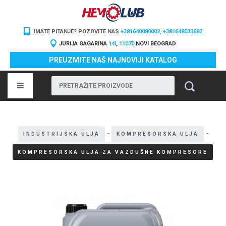
IMATE PITANJE? POZOVITE NAS
+381640080002, +381648033682
JURIJA GAGARINA
14I
,
11070
NOVI BEOGRAD
PREUZMITE NAŠ NAJNOVIJI KATALOG
-
-
INDUSTRIJSKA ULJA
KOMPRESORSKA ULJA
KOMPRESORSKA ULJA ZA VAZDUŠNE KOMPRESORE