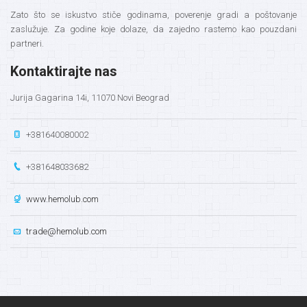
Zato što se iskustvo stiče godinama, poverenje gradi a poštovanje
zaslužuje. Za godine koje dolaze, da zajedno rastemo kao pouzdani
partneri.
Kontaktirajte nas
Jurija Gagarina 14i, 11070 Novi Beograd
+381640080002
+381648033682
www.hemolub.com
trade@hemolub.com