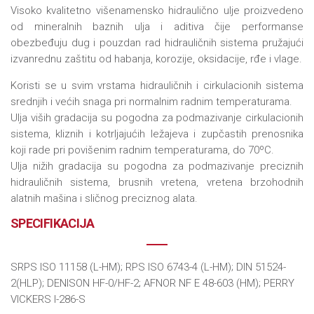
Visoko kvalitetno višenamensko hidraulično ulje proizvedeno
od mineralnih baznih ulja i aditiva čije performanse
obezbeđuju dug i pouzdan rad hidrauličnih sistema pružajući
izvanrednu zaštitu od habanja, korozije, oksidacije, rđe i vlage.
Koristi se u svim vrstama hidrauličnih i cirkulacionih sistema
srednjih i većih snaga pri normalnim radnim temperaturama.
Ulja viših gradacija su pogodna za podmazivanje cirkulacionih
sistema, kliznih i kotrljajućih ležajeva i zupčastih prenosnika
koji rade pri povišenim radnim temperaturama, do 70ºC.
Ulja nižih gradacija su pogodna za podmazivanje preciznih
hidrauličnih sistema, brusnih vretena, vretena brzohodnih
alatnih mašina i sličnog preciznog alata.
SPECIFIKACIJA
SRPS ISO 11158 (L-HM); RPS ISO 6743-4 (L-HM); DIN 51524-
2(HLP); DENISON HF-0/HF-2; AFNOR NF E 48-603 (HM); PERRY
VICKERS I-286-S