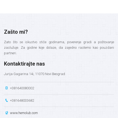
Zašto mi?
Zato što se iskustvo stiče godinama, poverenje gradi a poštovanje
zaslužuje. Za godine koje dolaze, da zajedno rastemo kao pouzdani
partneri.
Kontaktirajte nas
Jurija Gagarina 14i, 11070 Novi Beograd
+381640080002
+381648033682
www.hemolub.com