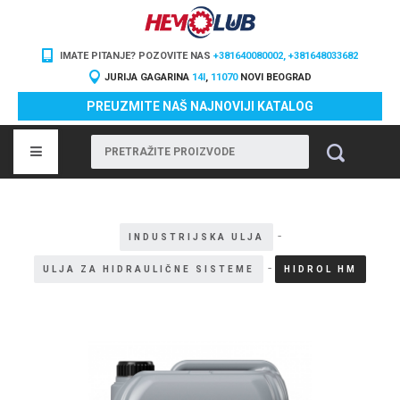
IMATE PITANJE? POZOVITE NAS
+381640080002, +381648033682
JURIJA GAGARINA
14I
,
11070
NOVI BEOGRAD
PREUZMITE NAŠ NAJNOVIJI KATALOG
-
INDUSTRIJSKA ULJA
-
ULJA ZA HIDRAULIČNE SISTEME
HIDROL HM