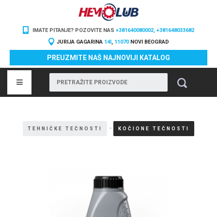
IMATE PITANJE? POZOVITE NAS
+381640080002, +381648033682
JURIJA GAGARINA
14I
,
11070
NOVI BEOGRAD
PREUZMITE NAŠ NAJNOVIJI KATALOG
-
TEHNIČKE TEČNOSTI
KOČIONE TEČNOSTI