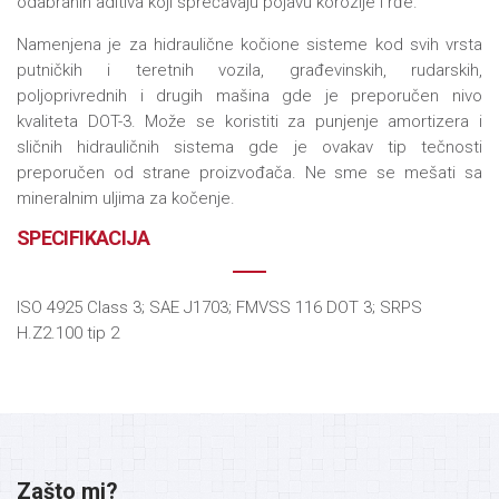
odabranih aditiva koji sprečavaju pojavu korozije i rđe.
Namenjena je za hidraulične kočione sisteme kod svih vrsta
putničkih i teretnih vozila, građevinskih, rudarskih,
poljoprivrednih i drugih mašina gde je preporučen nivo
kvaliteta DOT-3. Može se koristiti za punjenje amortizera i
sličnih hidrauličnih sistema gde je ovakav tip tečnosti
preporučen od strane proizvođača. Ne sme se mešati sa
mineralnim uljima za kočenje.
SPECIFIKACIJA
ISO 4925 Class 3; SAE J1703; FMVSS 116 DOT 3; SRPS
H.Z2.100 tip 2
Zašto mi?