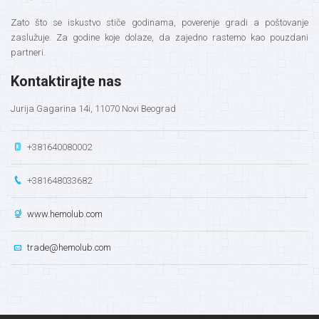
Zato što se iskustvo stiče godinama, poverenje gradi a poštovanje
zaslužuje. Za godine koje dolaze, da zajedno rastemo kao pouzdani
partneri.
Kontaktirajte nas
Jurija Gagarina 14i, 11070 Novi Beograd
+381640080002
+381648033682
www.hemolub.com
trade@hemolub.com