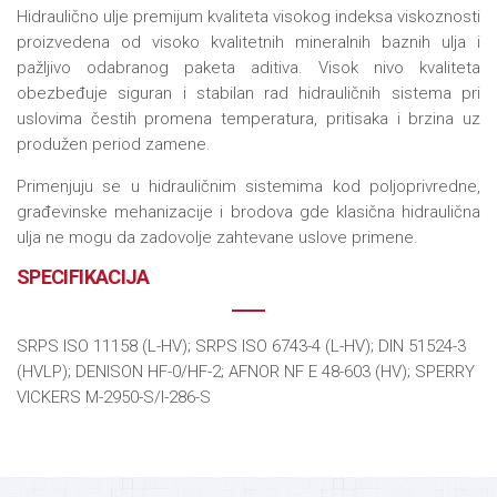
Hidraulično ulje premijum kvaliteta visokog indeksa viskoznosti
proizvedena od visoko kvalitetnih mineralnih baznih ulja i
pažljivo odabranog paketa aditiva. Visok nivo kvaliteta
obezbeđuje siguran i stabilan rad hidrauličnih sistema pri
uslovima čestih promena temperatura, pritisaka i brzina uz
produžen period zamene.
Primenjuju se u hidrauličnim sistemima kod poljoprivredne,
građevinske mehanizacije i brodova gde klasična hidraulična
ulja ne mogu da zadovolje zahtevane uslove primene.
SPECIFIKACIJA
SRPS ISO 11158 (L-HV); SRPS ISO 6743-4 (L-HV); DIN 51524-3
(HVLP); DENISON HF-0/HF-2; AFNOR NF E 48-603 (HV); SPERRY
VICKERS M-2950-S/I-286-S