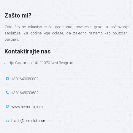
Zašto mi?
Zato što se iskustvo stiče godinama, poverenje gradi a poštovanje
zaslužuje. Za godine koje dolaze, da zajedno rastemo kao pouzdani
partneri.
Kontaktirajte nas
Jurija Gagarina 14i, 11070 Novi Beograd
+381640080002
+381648033682
www.hemolub.com
trade@hemolub.com