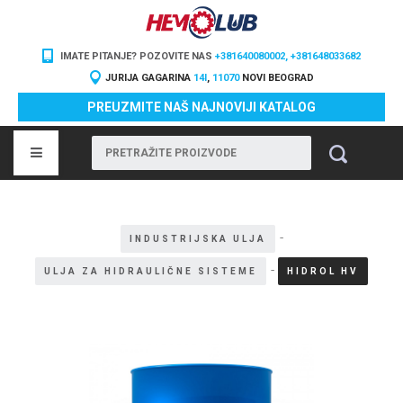
IMATE PITANJE? POZOVITE NAS
+381640080002, +381648033682
JURIJA GAGARINA
14I
,
11070
NOVI BEOGRAD
PREUZMITE NAŠ NAJNOVIJI KATALOG
-
INDUSTRIJSKA ULJA
-
ULJA ZA HIDRAULIČNE SISTEME
HIDROL HV